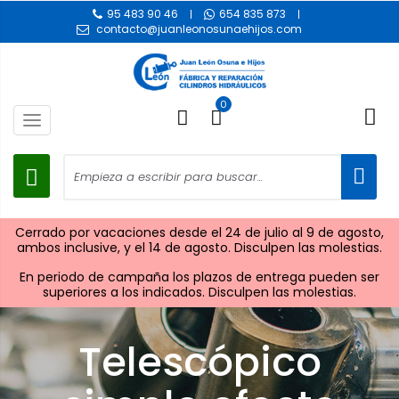
95 483 90 46
654 835 873
contacto@juanleonosunaehijos.com
0
Toggle
navigation
Cerrado por vacaciones desde el 24 de julio al 9 de agosto,
ambos inclusive, y el 14 de agosto. Disculpen las molestias.
En periodo de campaña los plazos de entrega pueden ser
superiores a los indicados. Disculpen las molestias.
Telescópico