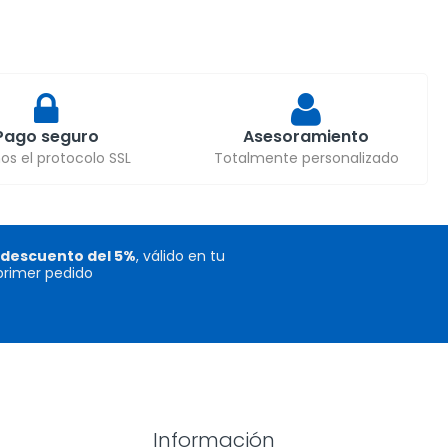
Pago seguro
Asesoramiento
s el protocolo SSL
Totalmente personalizado
descuento del 5%
, válido en tu
primer pedido
Información