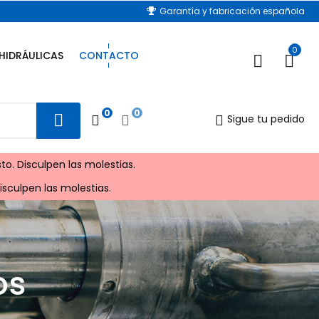
Garantía y fabricación española
0
HIDRÁULICAS
CONTACTO
0
0
Sigue tu pedido
to. Disculpen las molestias.
sculpen las molestias.
os