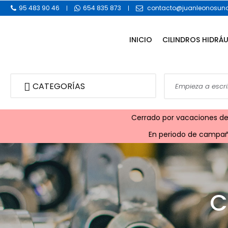
95 483 90 46
654 835 873
contacto@juanleonosuna
INICIO
CILINDROS HIDRÁ
CATEGORÍAS
Cerrado por vacaciones desd
En periodo de campaña
C