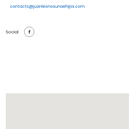
contacto@juanleonosunaehijos.com
Social