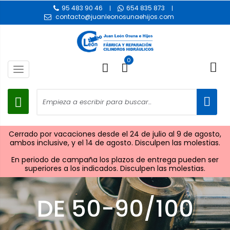
95 483 90 46
654 835 873
contacto@juanleonosunaehijos.com
0
Toggle
navigation
Cerrado por vacaciones desde el 24 de julio al 9 de agosto,
ambos inclusive, y el 14 de agosto. Disculpen las molestias.
En periodo de campaña los plazos de entrega pueden ser
superiores a los indicados. Disculpen las molestias.
DE 50-90/100