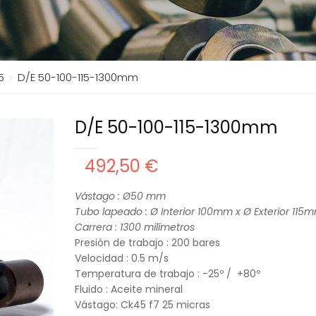
5
D/E 50-100-115-1300mm
D/E 50-100-115-1300mm
492,50 €
Vástago : Ø50
mm
Tubo lapeado : Ø Interior 100mm x Ø Exterior 115
Carrera : 130
0 milímetros
Presión de trabajo : 200 bares
Velocidad : 0.5 m/s
Temperatura de trabajo : -25º / +80º
Fluido : Aceite mineral
Vástago: Ck45 f7 25 micras