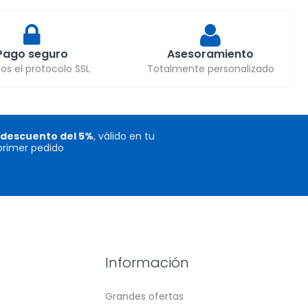
Pago seguro
Asesoramiento
s el protocolo SSL
Totalmente personalizado
descuento del 5%
, válido en tu
primer pedido
Información
Grandes ofertas