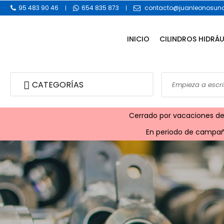
95 483 90 46
654 835 873
contacto@juanleonosuna
INICIO
CILINDROS HIDRÁ
CATEGORÍAS
Cerrado por vacaciones desd
En periodo de campaña