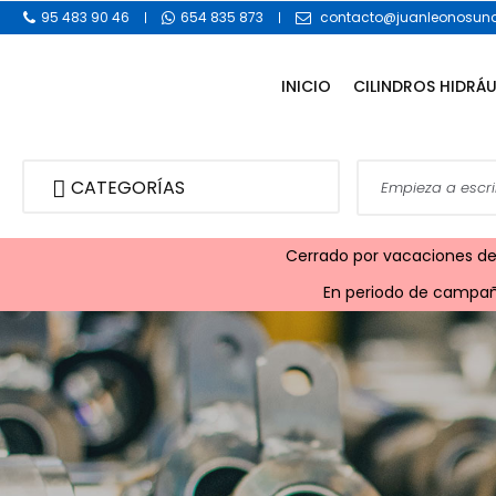
95 483 90 46
654 835 873
contacto@juanleonosuna
INICIO
CILINDROS HIDRÁ
CATEGORÍAS
Cerrado por vacaciones desd
En periodo de campaña