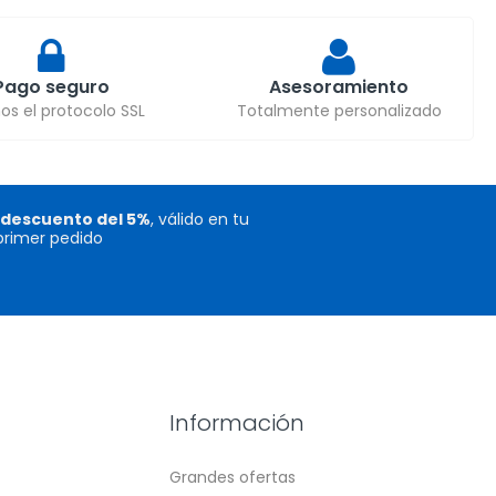
Pago seguro
Asesoramiento
s el protocolo SSL
Totalmente personalizado
descuento del 5%
, válido en tu
primer pedido
Información
Grandes ofertas