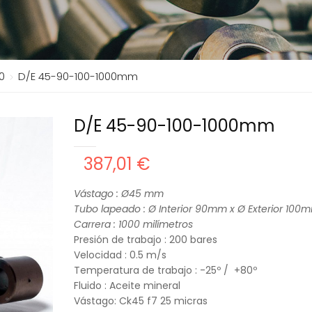
0
D/E 45-90-100-1000mm
D/E 45-90-100-1000mm
387,01 €
Vástago : Ø45
mm
Tubo lapeado : Ø Interior 90mm x Ø Exterior 100
Carrera : 100
0 milímetros
Presión de trabajo : 200 bares
Velocidad : 0.5 m/s
Temperatura de trabajo : -25º / +80º
Fluido : Aceite mineral
Vástago: Ck45 f7 25 micras