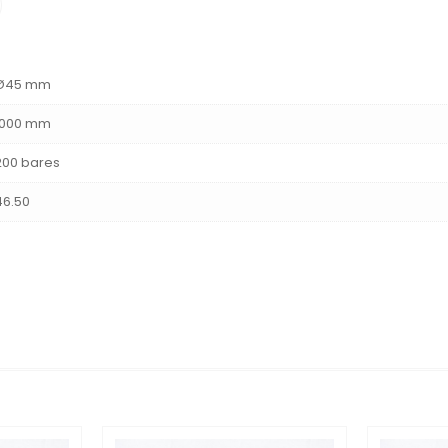
Ø45 mm
1000 mm
200 bares
46.50