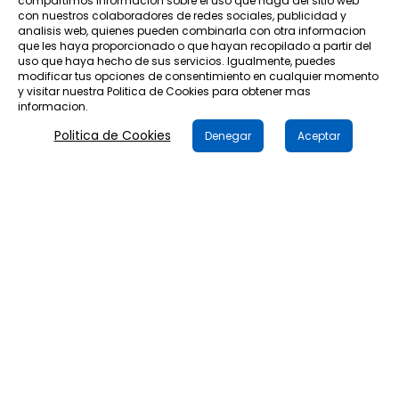
compartimos informacion sobre el uso que haga del sitio web
con nuestros colaboradores de redes sociales, publicidad y
analisis web, quienes pueden combinarla con otra informacion
Categorías
que les haya proporcionado o que hayan recopilado a partir del
uso que haya hecho de sus servicios. Igualmente, puedes
modificar tus opciones de consentimiento en cualquier momento
Mi cuenta
y visitar nuestra Politica de Cookies para obtener mas
informacion.
Politica de Cookies
Información
Denegar
Aceptar
Diseñado por Evirom
| Copyright
2018 Juan León Osuna e
Hijos