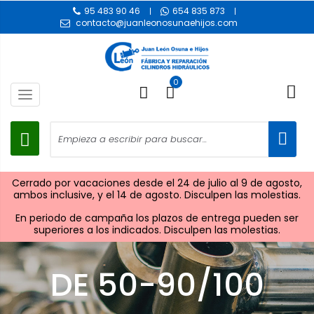
95 483 90 46
654 835 873
contacto@juanleonosunaehijos.com
0
Toggle
navigation
Cerrado por vacaciones desde el 24 de julio al 9 de agosto,
ambos inclusive, y el 14 de agosto. Disculpen las molestias.
En periodo de campaña los plazos de entrega pueden ser
superiores a los indicados. Disculpen las molestias.
DE 50-90/100