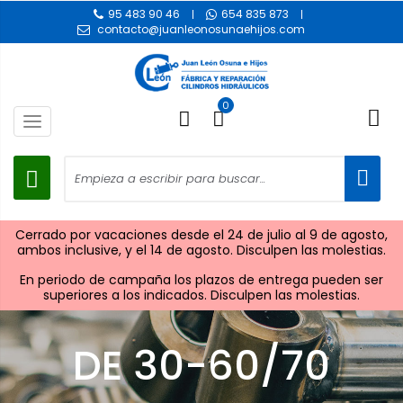
95 483 90 46
654 835 873
contacto@juanleonosunaehijos.com
0
Toggle
navigation
Cerrado por vacaciones desde el 24 de julio al 9 de agosto,
ambos inclusive, y el 14 de agosto. Disculpen las molestias.
En periodo de campaña los plazos de entrega pueden ser
superiores a los indicados. Disculpen las molestias.
DE 30-60/70