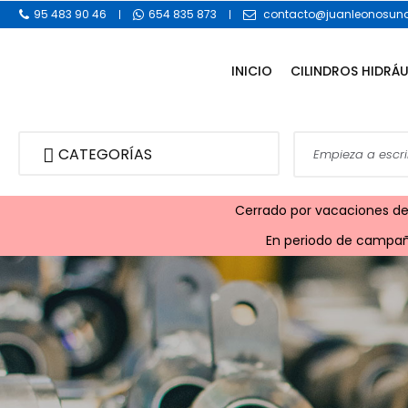
95 483 90 46
654 835 873
contacto@juanleonosuna
INICIO
CILINDROS HIDRÁ
CATEGORÍAS
Cerrado por vacaciones desd
En periodo de campaña