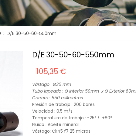
0
D/E 30-50-60-550mm
D/E 30-50-60-550mm
105,35 €
Vástago : Ø30
mm
Tubo lapeado : Ø Interior 50mm x Ø Exterior 60
Carrera : 55
0 milímetros
Presión de trabajo : 200 bares
Velocidad : 0.5 m/s
Temperatura de trabajo : -25º / +80º
Fluido : Aceite mineral
Vástago: Ck45 f7 25 micras