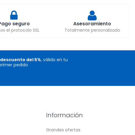
Pago seguro
Asesoramiento
s el protocolo SSL
Totalmente personalizado
descuento del 5%
, válido en tu
primer pedido
Información
Grandes ofertas