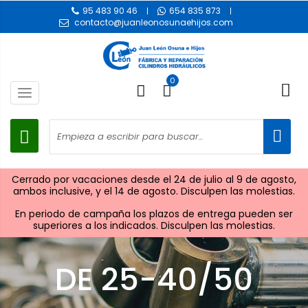
95 483 90 46
654 835 873
contacto@juanleonosunaehijos.com
0
Toggle
navigation
Cerrado por vacaciones desde el 24 de julio al 9 de agosto,
ambos inclusive, y el 14 de agosto. Disculpen las molestias.
En periodo de campaña los plazos de entrega pueden ser
superiores a los indicados. Disculpen las molestias.
DE 25-40/50