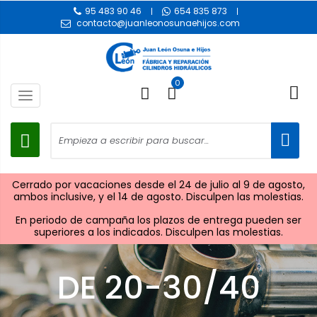
95 483 90 46
654 835 873
contacto@juanleonosunaehijos.com
0
Toggle
navigation
Cerrado por vacaciones desde el 24 de julio al 9 de agosto,
ambos inclusive, y el 14 de agosto. Disculpen las molestias.
En periodo de campaña los plazos de entrega pueden ser
superiores a los indicados. Disculpen las molestias.
DE 20-30/40